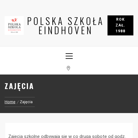
POLSKA SZKOŁA
ROK
ZAŁ.
EINDHOVEN
1988
ZAJĘCIA
Home
Zajęcia
Zajęcia szkolne odbywają się w co drugą sobotę od godz.