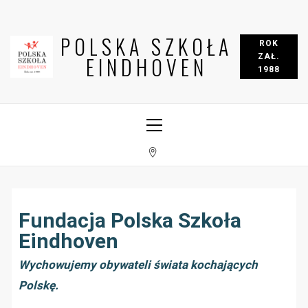
POLSKA SZKOŁA
ROK
ZAŁ.
EINDHOVEN
1988
Fundacja Polska Szkoła
Eindhoven
Wychowujemy obywateli świata kochających
Polskę.