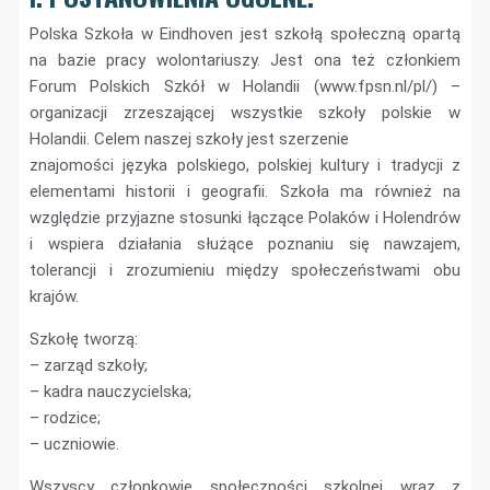
Polska Szkoła w Eindhoven jest szkołą społeczną opartą
na bazie pracy wolontariuszy. Jest ona też członkiem
Forum Polskich Szkół w Holandii (www.fpsn.nl/pl/) –
organizacji zrzeszającej wszystkie szkoły polskie w
Holandii. Celem naszej szkoły jest szerzenie
znajomości języka polskiego, polskiej kultury i tradycji z
elementami historii i geografii. Szkoła ma również na
względzie przyjazne stosunki łączące Polaków i Holendrów
i wspiera działania służące poznaniu się nawzajem,
tolerancji i zrozumieniu między społeczeństwami obu
krajów.
Szkołę tworzą:
– zarząd szkoły;
– kadra nauczycielska;
– rodzice;
– uczniowie.
Wszyscy członkowie społeczności szkolnej wraz z