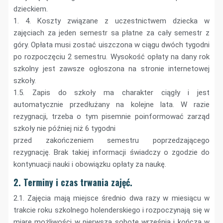
dzieckiem.
1. 4. Koszty związane z uczestnictwem dziecka w
zajęciach za jeden semestr sa płatne za cały semestr z
góry. Opłata musi zostać uiszczona w ciągu dwóch tygodni
po rozpoczęciu 2 semestru. Wysokość opłaty na dany rok
szkolny jest zawsze ogłoszona na stronie internetowej
szkoły.
1.5. Zapis do szkoły ma charakter ciągły i jest
automatycznie przedłużany na kolejne lata. W razie
rezygnacji, trzeba o tym pisemnie poinformować zarząd
szkoły nie później niż 6 tygodni
przed zakończeniem semestru poprzedzającego
rezygnację. Brak takiej informacji świadczy o zgodzie do
kontynuacji nauki i obowiązku opłaty za naukę.
2. Terminy i czas trwania zajęć.
2.1. Zajęcia mają miejsce średnio dwa razy w miesiącu w
trakcie roku szkolnego holenderskiego i rozpoczynają się w
miarę możliwości w pierwszą sobotę września i kończą w