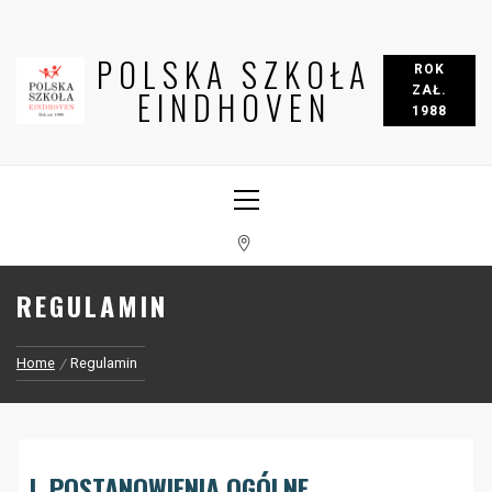
POLSKA SZKOŁA
ROK
ZAŁ.
EINDHOVEN
1988
REGULAMIN
Home
Regulamin
I. POSTANOWIENIA OGÓLNE.