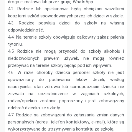
droga e-mailowa lub przez grupę WhatsApp.
4.2. Rodzice lub opiekunowie będą obciążani wszelkimi
kosztami szkód spowodowanych przez ich dzieci w szkole.
4.3. Rodzice posyłają dzieci do szkoły na własną
odpowiedzialność.
4.4. Na terenie szkoły obowiązuje całkowity zakaz palenia
tytoniu.
4.5. Rodzice nie mogą przynosić do szkoły alkoholu i
niedozwolonych prawem używek, nie mogą również
przebywać na terenie szkoły będąc pod ich wpływem.
4.6. W razie choroby dziecka personel szkoły nie jest
upoważniony do podawania leków. Jeżeli, według
nauczyciela, stan zdrowia lub samopoczucie dziecka nie
zezwala na uczestniczenie w zajęciach szkolnych,
rodzic/opiekun zostanie poproszony i jest zobowiązany
odebrać dziecko ze szkoły.
4.7. Rodzice są zobowiązani do zgłaszania zmian danych
personalnych (adres, telefon kontaktowy, e-mail), które są
wykorzystywane do utrzymywania kontaktu ze szkołą.