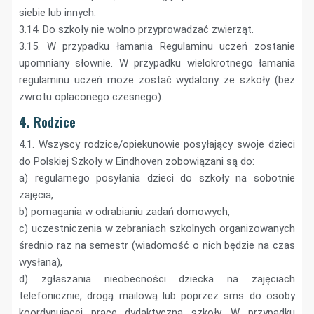
siebie lub innych.
3.14. Do szkoły nie wolno przyprowadzać zwierząt.
3.15. W przypadku łamania Regulaminu uczeń zostanie
upomniany słownie. W przypadku wielokrotnego łamania
regulaminu uczeń może zostać wydalony ze szkoły (bez
zwrotu oplaconego czesnego).
4. Rodzice
4.1. Wszyscy rodzice/opiekunowie posyłający swoje dzieci
do Polskiej Szkoły w Eindhoven zobowiązani są do:
a) regularnego posyłania dzieci do szkoły na sobotnie
zajęcia,
b) pomagania w odrabianiu zadań domowych,
c) uczestniczenia w zebraniach szkolnych organizowanych
średnio raz na semestr (wiadomość o nich będzie na czas
wysłana),
d) zgłaszania nieobecności dziecka na zajęciach
telefonicznie, drogą mailową lub poprzez sms do osoby
koordynującej pracę dydaktyczną szkoły. W przypadku